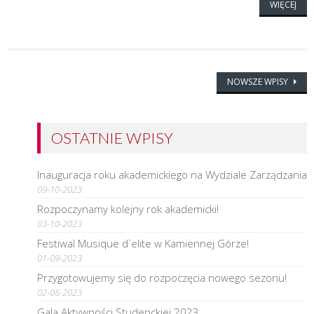
WIĘCEJ
Nawigacja
NOWSZE WPISY
po
wpisach
OSTATNIE WPISY
Inauguracja roku akademickiego na Wydziale Zarządzania
09-10-2023
Rozpoczynamy kolejny rok akademicki!
03-10-2023
Festiwal Musique d`elite w Kamiennej Górze!
01-09-2023
Przygotowujemy się do rozpoczęcia nowego sezonu!
02-08-2023
Gala Aktywności Studenckiej 2023