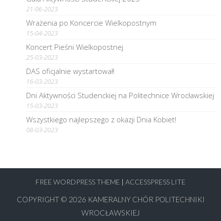
21-06-2023
Wrażenia po Koncercie Wielkopostnym
15-04-2023
Koncert Pieśni Wielkopostnej
25-03-2023
DAS oficjalnie wystartował!
16-03-2023
Dni Aktywności Studenckiej na Politechnice Wrocławskiej
15-03-2023
Wszystkiego najlepszego z okazji Dnia Kobiet!
08-03-2023
FREE WORDPRESS THEME
|
ACCESSPRESS LITE
COPYRIGHT © 2026
KAMERALNY CHÓR POLITECHNIKI
WROCŁAWSKIEJ